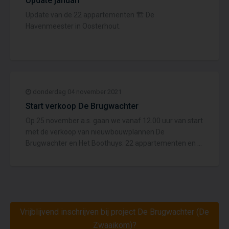
Update januari
Update van de 22 appartementen 🏗 De
Havenmeester in Oosterhout.
donderdag 04 november 2021
Start verkoop De Brugwachter
Op 25 november a.s. gaan we vanaf 12.00 uur van start
met de verkoop van nieuwbouwplannen De
Brugwachter en Het Boothuys: 22 appartementen en 6
halfvrijstaande havenvilla's in de Zwaaikom te
Oosterhout! ...
Vrijblijvend inschrijven bij project De Brugwachter (De
Zwaaikom)?