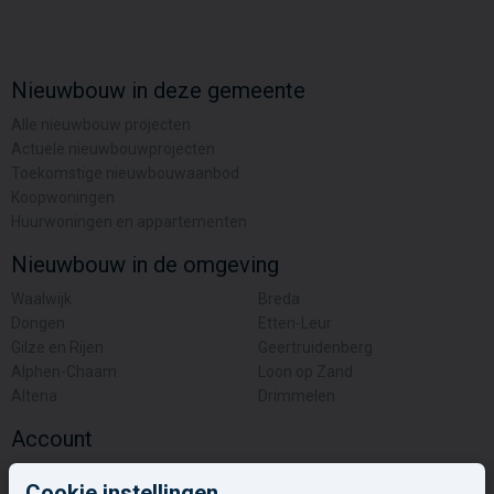
Nieuwbouw in deze gemeente
Alle nieuwbouw projecten
Actuele nieuwbouwprojecten
Toekomstige nieuwbouwaanbod
Koopwoningen
Huurwoningen en appartementen
Nieuwbouw in de omgeving
Waalwijk
Breda
Dongen
Etten-Leur
Gilze en Rijen
Geertruidenberg
Alphen-Chaam
Loon op Zand
Altena
Drimmelen
Account
Inloggen
Cookie instellingen