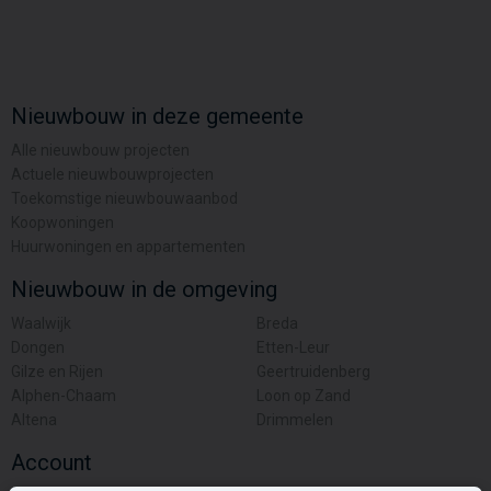
Nieuwbouw in deze gemeente
Alle nieuwbouw projecten
Actuele nieuwbouwprojecten
Toekomstige nieuwbouwaanbod
Koopwoningen
Huurwoningen en appartementen
Nieuwbouw in de omgeving
Waalwijk
Breda
Dongen
Etten-Leur
Gilze en Rijen
Geertruidenberg
Alphen-Chaam
Loon op Zand
Altena
Drimmelen
Account