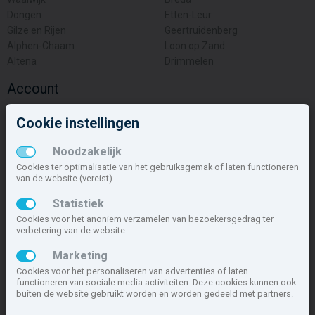
Dongen
Etten-Leur
Gilze en Rijen
Geertruidenberg
Alphen-Chaam
Loon op Zand
Altena
Drimmelen
Account
Inloggen
Cookie instellingen
Inschrijven
Wachtwoord vergeten
Noodzakelijk
Overige
Cookies ter optimalisatie van het gebruiksgemak of laten functioneren
van de website (vereist)
Nieuwbouwnieuws
Statistiek
Contact
Cookies voor het anoniem verzamelen van bezoekersgedrag ter
Zakelijk
verbetering van de website.
Deze site maakt deel uit van
www.nieuwbouw-nederland.nl
, met
Marketing
meer dan 85.282 nieuwbouwwoningen in 1.619 projecten de meest
Cookies voor het personaliseren van advertenties of laten
complete nieuwbouwsite van Nederland.
functioneren van sociale media activiteiten. Deze cookies kunnen ook
buiten de website gebruikt worden en worden gedeeld met partners.
Copyright © 2007- 2026 Xitres NieuwbouwOffice B.V.
Disclaimer
|